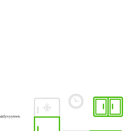
säilyvyyteen.