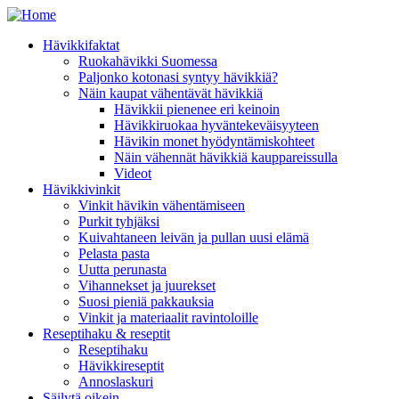
Hävikkifaktat
Ruokahävikki Suomessa
Paljonko kotonasi syntyy hävikkiä?
Näin kaupat vähentävät hävikkiä
Hävikkii pienenee eri keinoin
Hävikkiruokaa hyväntekeväisyyteen
Hävikin monet hyödyntämiskohteet
Näin vähennät hävikkiä kauppareissulla
Videot
Hävikkivinkit
Vinkit hävikin vähentämiseen
Purkit tyhjäksi
Kuivahtaneen leivän ja pullan uusi elämä
Pelasta pasta
Uutta perunasta
Vihannekset ja juurekset
Suosi pieniä pakkauksia
Vinkit ja materiaalit ravintoloille
Reseptihaku & reseptit
Reseptihaku
Hävikkireseptit
Annoslaskuri
Säilytä oikein