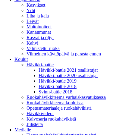
Kasvikset
Yrtit
Liha ja kala
Leivät
Maitotuotteet
Kananmunat
Rasvat ja öljyt
Kahvi
Valmistettu ruoka
Viimeinen käyttöpäivä ja parasta ennen
Koulut
Hävikki-battle
Hävikki-battle 2021 osallistujat
Hävikki-battle 2020 osallistujat
Hävikki-battle 2019
Hävikki-battle 2018
Svinn-battle 2018
Ruokahävikkiteema varhaiskasvatuksessa
Ruokahävikkiteema kouluissa
Opetusmateriaaleja ruokahävikistä
Hävikkivideot
Kalvosarja ruokahävikistä
Julisteita
Medialle