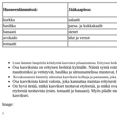
Huoneenlämmössä:
Jääkaapissa:
kurkku
salaatit
basilika
parsa- ja kukkakaalit
banaani
sienet
avokado
idut ja versot
tomaatti
Liian lämmin lämpötila kiihdyttää kasvisten pilaantumista. Erityisen herkki
Osa kasviksista on erityisen herkkiä kylmälle. Näistä syistä esi
mauttomiksi ja vetistyvät, basilika ja sitruunamelissa mustuva
Kovakourainen käsittely aiheuttaa kasviksiin kolhuja ja painaumia, joka s
Osa kasviksista kärsii valosta, joka kannattaa muistaa erityises
On hyvä tietää, mitkä kasvikset tuottavat etyleeniä, ja mitkä ova
etyleeniä tuottavista (esim. tomaatti ja banaani). Myös pilalle m
kasvikset.
Image:
^