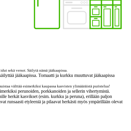
 idut sekä versot. Säilytä nämä jääkaapissa.
säilyttää jääkaapissa. Tomaatti ja kurkku muuttuvat jääkaapissa
uistaa välttää esimerkiksi kaupassa kasvisten ylimääräistä puristelua!
simerkiksi perunoiden, porkkanoiden ja sellerin vihertymistä.
ille herkät kasvikset (esim. kurkku ja peruna), erillään paljon
tavat runsaasti etyleeniä ja pilaavat herkästi myös ympärillään olevat